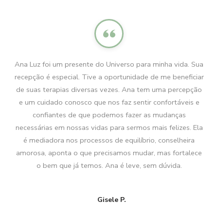
um presente do Universo para minha vida. Sua
Eu estava esperando
special. Tive a oportunidade de me beneficiar
e sinto que preciso 
apias diversas vezes. Ana tem uma percepção
constelações. O 
o conosco que nos faz sentir confortáveis e
aceitação, como se d
ntes de que podemos fazer as mudanças
se uma venda fosse
em nossas vidas para sermos mais felizes. Ela
realmente como expl
ra nos processos de equilíbrio, conselheira
encontrar palavras p
onta o que precisamos mudar, mas fortalece
deu força e a certe
 que já temos. Ana é leve, sem dúvida.
Meu negócio também 
oportunidade de cres
que o Universo dev
Gisele P.