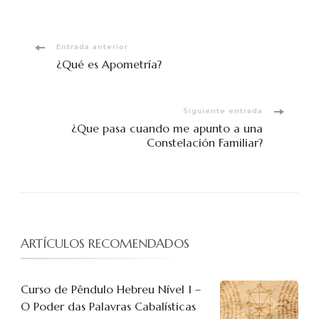
Navegación
Entrada anterior
¿Qué es Apometría?
de
entradas
Siguiente entrada
¿Que pasa cuando me apunto a una
Constelación Familiar?
ARTÍCULOS RECOMENDADOS
Curso de Pêndulo Hebreu Nível 1 –
O Poder das Palavras Cabalísticas