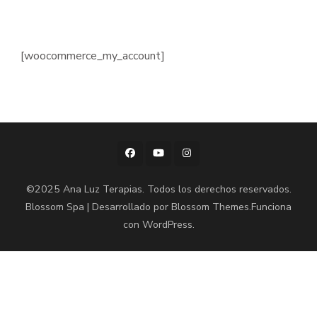
[woocommerce_my_account]
©2025 Ana Luz Terapias. Todos los derechos reservados.
Blossom Spa | Desarrollado por
Blossom Themes
.Funciona
con
WordPress
.