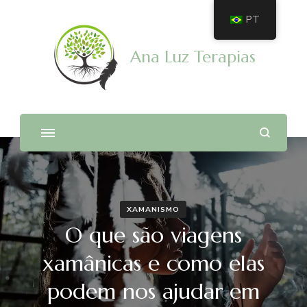
PT
Ana Luz Terapias
XAMANISMO
O que são viagens
xamânicas e como elas
podem nos ajudar em